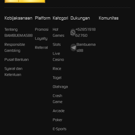
Kebijaksanaan
Platform
Kategori
Dukungan
Komunitas
Tentang
Promosi
Hot
+62851918
BAMBUEMAS88
Games
62760
Loyalty
Responsible
Slots
Bambuema
Referral
Gambling
s88
Live
Pusat Bantuan
Casino
Syarat dan
Race
Ketentuan
Togel
Olahraga
Crash
Game
Arcade
Poker
E-Sports