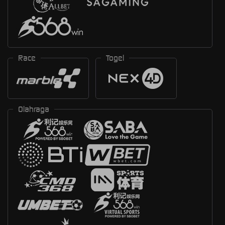
Race
Togel
Olahraga