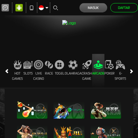
MASUK
DAFTAR
HOT
SLOTS
LIVE
RACE
TOGEL
OLAHRAGA
CRASH
ARCADE
POKER
E-
SABUN
GAMES
CASINO
GAME
SPORTS
AYAM
i
i
i
i
i
i