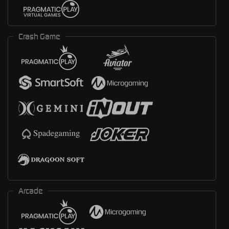
Crash Game
Arcade