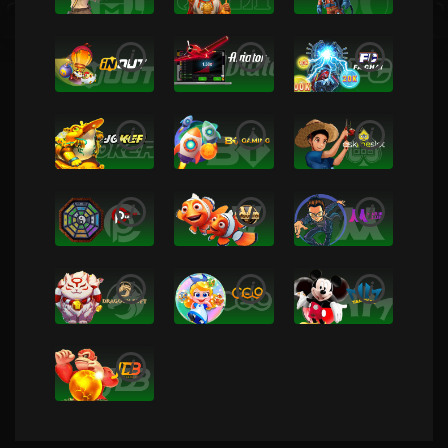
i
i
i
i
i
i
i
i
i
i
i
i
i