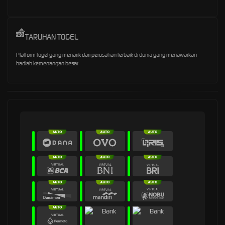
TARUHAN TOGEL
Platform togel yang menarik dari perusahan terbaik di dunia yang menawarkan
hadiah kemenangan besar