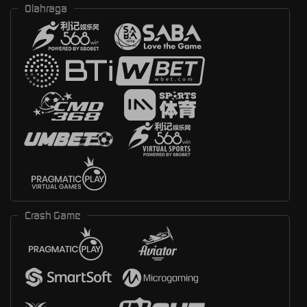
Olahraga
Crash Game