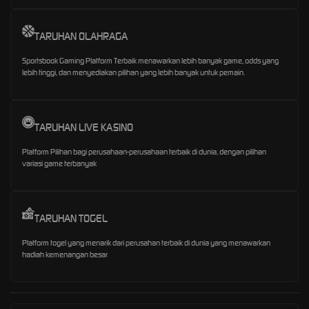
TARUHAN OLAHRAGA
Sportsbook Gaming Platform Terbaik menawarkan lebih banyak game, odds yang
lebih tinggi, dan menyediakan pilihan yang lebih banyak untuk pemain.
TARUHAN LIVE KASINO
Platform Pilihan bagi perusahaan-perusahaan terbaik di dunia, dengan pilihan
variasi game terbanyak
TARUHAN TOGEL
Platform togel yang menarik dari perusahan terbaik di dunia yang menawarkan
hadiah kemenangan besar