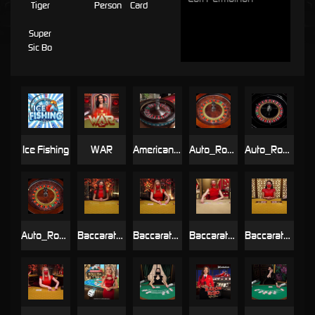
Tiger
Person
Card
Super
Sic Bo
Ice Fishing
WAR
American_Roulette
Auto_Roulette
Auto_Roulette_La_Partage
Auto_Roulette_VIP
Baccarat_A
Baccarat_B
Baccarat_C
Baccarat_Control_Squeeze