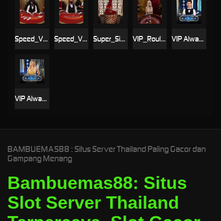
Speed_VIP_Blackjack_C
Speed_VIP_Blackjack_D
Super_Sic_Bo
VIP_Roulette
VIP Always 6 Blackjack 2
VIP Always 6 Blackjack 3
BAMBUEMAS88 : Situs Server Thailand Paling Gacor dan
Gampang Menang
Bambuemas88: Situs
Slot Server Thailand