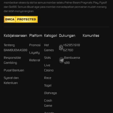
memberikan akses rtp slot ke semua member selaku Patner Resmi Pragmatic Play, Pgsoft
dan Slot88. Semua dibuat agar para member menadapatkan permainan mudah menang
dan lebih menyenangkan.
Kebijaksanaan
Platform
Kategori
Dukungan
Komunitas
Tentang
Promosi
Hot
+62851918
BAMBUEMAS88
Games
62760
Loyalty
Responsible
Slots
Bambuema
Referral
Gambling
s88
Live
Pusat Bantuan
Casino
Syarat dan
Race
Ketentuan
Togel
Olahraga
Crash
Game