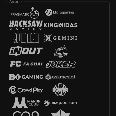
Arcade