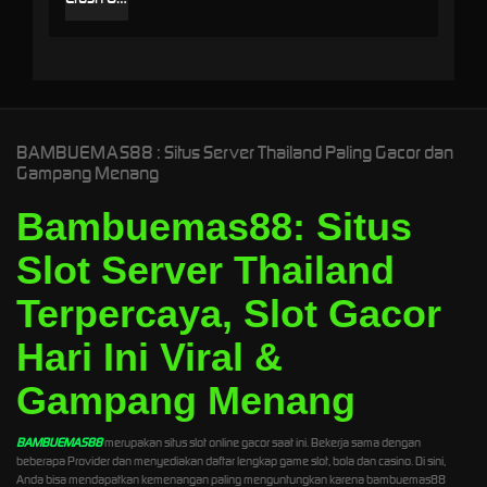
BAMBUEMAS88 : Situs Server Thailand Paling Gacor dan
Gampang Menang
Bambuemas88: Situs
Slot Server Thailand
Terpercaya, Slot Gacor
Hari Ini Viral &
Gampang Menang
BAMBUEMAS88
merupakan situs slot online gacor saat ini. Bekerja sama dengan
beberapa Provider dan menyediakan daftar lengkap game slot, bola dan casino. Di sini,
Anda bisa mendapatkan kemenangan paling menguntungkan karena bambuemas88