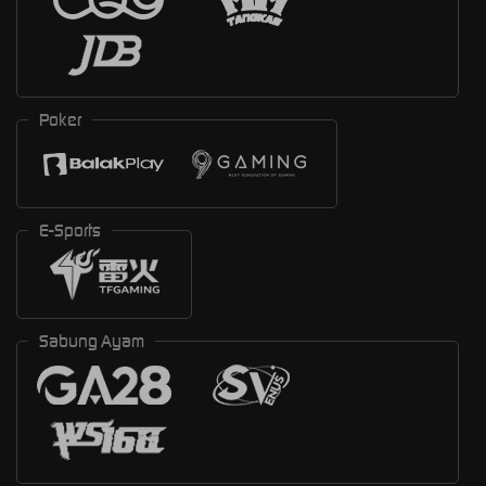
Poker
E-Sports
Sabung Ayam